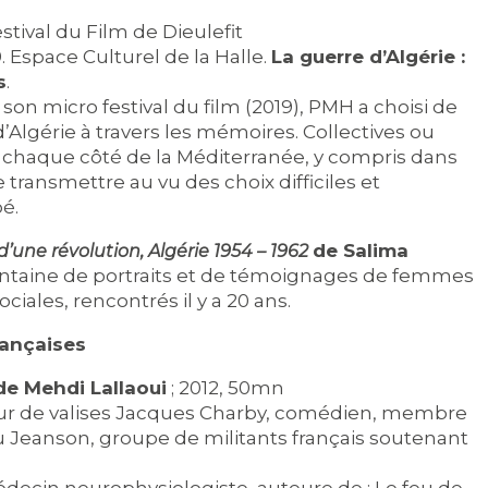
tival du Film de Dieulefit
. Espace Culturel de la Halle.
La guerre d’Algérie :
s
.
son micro festival du film (2019), PMH a choisi de
d’Algérie à travers les mémoires. Collectives ou
 de chaque côté de la Méditerranée, y compris dans
se transmettre au vu des choix difficiles et
é.
de Salima
d’une révolution, Algérie 1954 – 1962
rentaine de portraits et de témoignages de femmes
iales, rencontrés il y a 20 ans.
rançaises
de Mehdi Lallaoui
; 2012, 50mn
teur de valises Jacques Charby, comédien, membre
eanson, groupe de militants français soutenant