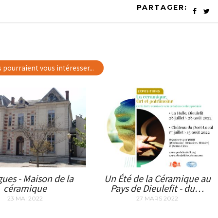
PARTAGER:
s pourraient vous intéresser...
gues - Maison de la
Un Été de la Céramique au
céramique
Pays de Dieulefit - du…
23 MAI 2022
27 MARS 2022