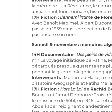
Intervenants
: Anne Beaumanoir, méd
la mémoire – La Résistance, le comm
ancien haut fonctionnaire, historien e
17H Fiction :
de Flore
L’ennemi intime
Avec Benoît Magimel, Albert Duponte
passe en 1959 dans une section de l’
pas encore son nom.
Samedi 9 novembre : mémoires alg
14H Documentaire
:
Des pleins de vid
mn.Le voyage initiatique de Fatiha, Ma
débarqués presque quarante ans plus 
pendant la guerre d’Algérie « engagé 
Intervenants
: Mohamed Harbi, histor
d’Histoire-Géographie et Fatiha Mella
17H Fiction :
de Rachid B
Hors La Loi
Bouajila et Jamel Debbouze.Trois frèr
le massacre de Sétif, en 1945, se ret
Abdelkader rejoignent clandestineme