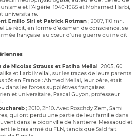
ecin neurophysiologiste, auteure de : Le feu de
unisme et l’Algérie, 1940-1965 et Mohamed Harbi,
t universitaire.
nt Emilio Siri et Patrick Rotman
; 2007, 110 mn.
l.Le récit, en forme d’examen de conscience, se
armée française, au cœur d’une guerre qui ne dit
ériennes
de Nicolas Strauss et Fatiha Mella
l ; 2005, 60
e
lika et Larbi Mellal, sur les traces de leurs parents
tôt en France : Ahmed Mellal, leur père, était
» dans les forces supplétives françaises.
ien et universitaire, Pascal Guyon, professeur
l.
ouchareb
; 2010, 2h10. Avec Roschdy Zem, Sami
es, qui ont perdu une partie de leur famille dans
rouvent dans le bidonville de Nanterre. Messaoud et
nt le bras armé du FLN, tandis que Saïd fait