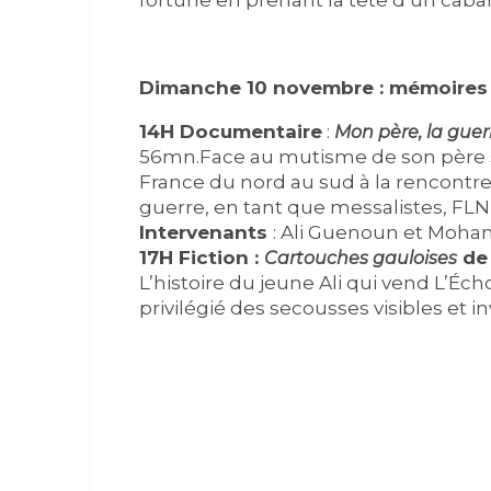
fortune en prenant la tête d’un cabar
Dimanche 10 novembre : mémoires 
14H Documentaire
:
Mon père, la guer
56mn.Face au mutisme de son père su
France du nord au sud à la rencontre d
guerre, en tant que messalistes, FLN, 
Intervenants
: Ali Guenoun et Mohame
17H Fiction :
de
Cartouches gauloises
L’histoire du jeune Ali qui vend L’Éch
privilégié des secousses visibles et in