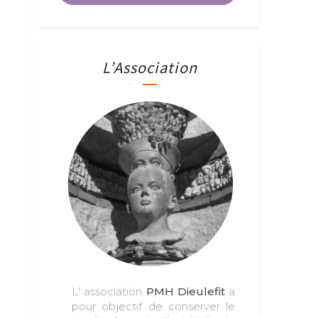
L’Association
L' association
PMH Dieulefit
a
pour objectif de conserver le