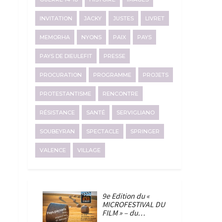
INVITATION
JACKY
JUSTES
LIVRET
MEMORHA
NYONS
PAIX
PAYS
PAYS DE DIEULEFIT
PRESSE
PROCURATION
PROGRAMME
PROJETS
PROTESTANTISME
RENCONTRE
RÉSISTANCE
SANTÉ
SERVIGLIANO
SOUBEYRAN
SPECTACLE
SPRINGER
VALENCE
VILLAGE
9e Edition du «
MICROFESTIVAL DU
FILM » – du…