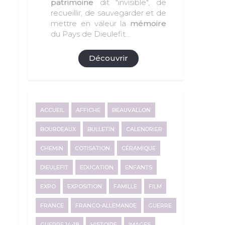
patrimoine
dit "invisible", de
recueillir, de sauvegarder et de
mettre en valeur la
mémoire
du Pays de Dieulefit...
Découvrir
ACCUEIL
AFFICHE
BEAUVALLON
BOURDEAUX
BULLETIN
CALENDRIER
CHEMIN
COTISATION
CÉRAMIQUE
DIEULEFIT
EDUCATION
ENFANTS
EXPO
EXPOSITION
FAMILLE
FILM
FRANCE
FRANCO-ALLEMANDE
GUERRE
GUERRE 14-18
HISTOIRE
IMAGES