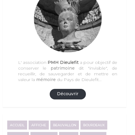
L' association
PMH Dieulefit
a pour objectif de
conserver le
patrimoine
dit "invisible", de
recueillir, de sauvegarder et de mettre en
valeur la
mémoire
du Pays de Dieulefit...
Découvrir
ACCUEIL
AFFICHE
BEAUVALLON
BOURDEAUX