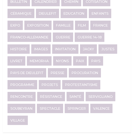
BULLETIN
CALENDRIER
CHEMIN
COTISATION
CÉRAMIQUE
DIEULEFIT
EDUCATION
ENFANTS
EXPO
EXPOSITION
FAMILLE
FILM
FRANCE
FRANCO-ALLEMANDE
GUERRE
GUERRE 14-18
HISTOIRE
IMAGES
INVITATION
JACKY
JUSTES
LIVRET
MEMORHA
NYONS
PAIX
PAYS
PAYS DE DIEULEFIT
PRESSE
PROCURATION
PROGRAMME
PROJETS
PROTESTANTISME
RENCONTRE
RÉSISTANCE
SANTÉ
SERVIGLIANO
SOUBEYRAN
SPECTACLE
SPRINGER
VALENCE
VILLAGE