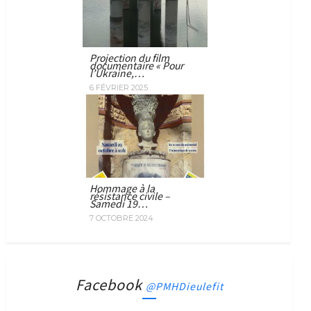
Projection du film
documentaire « Pour
l’Ukraine,…
6 FÉVRIER 2025
Hommage à la
résistance civile –
Samedi 19…
7 OCTOBRE 2024
Facebook
@PMHDieulefit