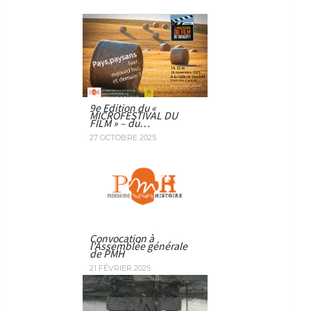
9e Edition du «
MICROFESTIVAL DU
FILM » – du…
27 OCTOBRE 2025
Convocation à
l’Assemblée générale
de PMH
21 FÉVRIER 2025