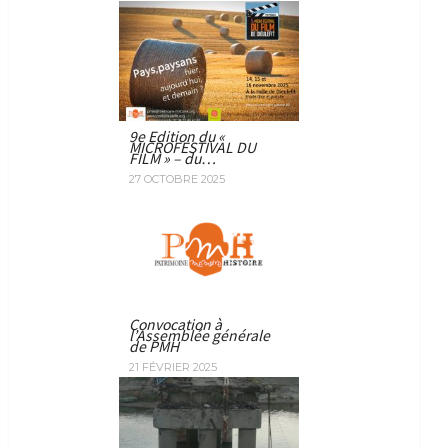
9e Edition du «
MICROFESTIVAL DU
FILM » – du…
27 OCTOBRE 2025
Convocation à
l’Assemblée générale
de PMH
21 FÉVRIER 2025