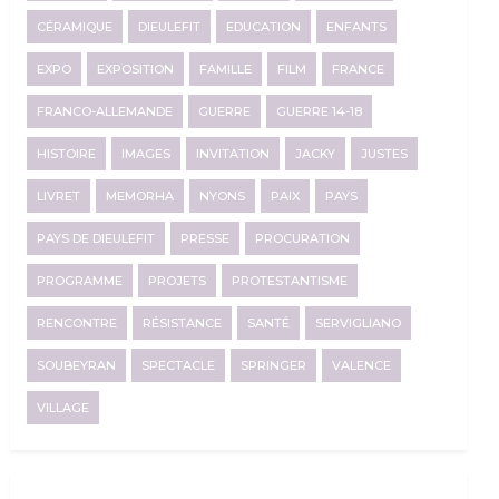
CÉRAMIQUE
DIEULEFIT
EDUCATION
ENFANTS
EXPO
EXPOSITION
FAMILLE
FILM
FRANCE
FRANCO-ALLEMANDE
GUERRE
GUERRE 14-18
HISTOIRE
IMAGES
INVITATION
JACKY
JUSTES
LIVRET
MEMORHA
NYONS
PAIX
PAYS
PAYS DE DIEULEFIT
PRESSE
PROCURATION
PROGRAMME
PROJETS
PROTESTANTISME
RENCONTRE
RÉSISTANCE
SANTÉ
SERVIGLIANO
SOUBEYRAN
SPECTACLE
SPRINGER
VALENCE
VILLAGE