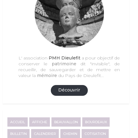
L' association
PMH Dieulefit
a pour objectif de
conserver le
patrimoine
dit "invisible", de
recueillir, de sauvegarder et de mettre en
valeur la
mémoire
du Pays de Dieulefit...
Découvrir
ACCUEIL
AFFICHE
BEAUVALLON
BOURDEAUX
BULLETIN
CALENDRIER
CHEMIN
COTISATION