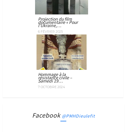
Projection du film
documentaire « Pour
l’Ukraine,…
6 FÉVRIER 2025
Hommage à la
résistance civile –
Samedi 19…
7 OCTOBRE 2024
Facebook
@PMHDieulefit