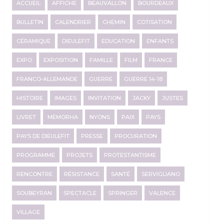
ACCUEIL
AFFICHE
BEAUVALLON
BOURDEAUX
BULLETIN
CALENDRIER
CHEMIN
COTISATION
CÉRAMIQUE
DIEULEFIT
EDUCATION
ENFANTS
EXPO
EXPOSITION
FAMILLE
FILM
FRANCE
FRANCO-ALLEMANDE
GUERRE
GUERRE 14-18
HISTOIRE
IMAGES
INVITATION
JACKY
JUSTES
LIVRET
MEMORHA
NYONS
PAIX
PAYS
PAYS DE DIEULEFIT
PRESSE
PROCURATION
PROGRAMME
PROJETS
PROTESTANTISME
RENCONTRE
RÉSISTANCE
SANTÉ
SERVIGLIANO
SOUBEYRAN
SPECTACLE
SPRINGER
VALENCE
VILLAGE