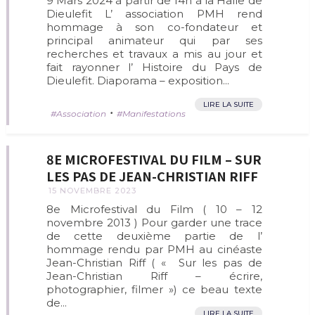
9 Mars 2024 à partir de 14h à la Halle de
Dieulefit L’ association PMH rend
hommage à son co-fondateur et
principal animateur qui par ses
recherches et travaux a mis au jour et
fait rayonner l’ Histoire du Pays de
Dieulefit. Diaporama – exposition...
LIRE LA SUITE
•
Association
Manifestations
8E MICROFESTIVAL DU FILM – SUR
LES PAS DE JEAN-CHRISTIAN RIFF
15 NOVEMBRE 2023
8e Microfestival du Film ( 10 – 12
novembre 2013 ) Pour garder une trace
de cette deuxième partie de l’
hommage rendu par PMH au cinéaste
Jean-Christian Riff ( « Sur les pas de
Jean-Christian Riff – écrire,
photographier, filmer ») ce beau texte
de...
LIRE LA SUITE