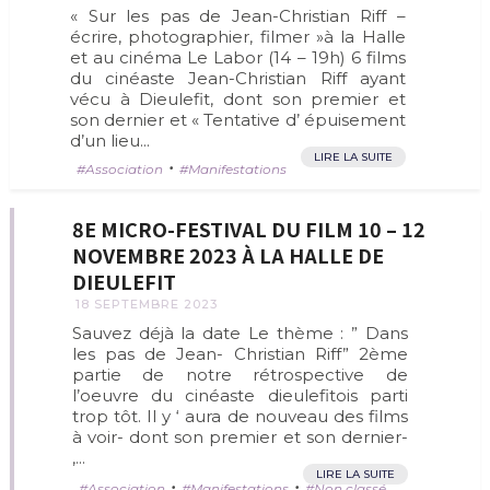
« Sur les pas de Jean-Christian Riff –
écrire, photographier, filmer »à la Halle
et au cinéma Le Labor (14 – 19h) 6 films
du cinéaste Jean-Christian Riff ayant
vécu à Dieulefit, dont son premier et
son dernier et « Tentative d’ épuisement
d’un lieu...
LIRE LA SUITE
•
Association
Manifestations
8E MICRO-FESTIVAL DU FILM 10 – 12
NOVEMBRE 2023 À LA HALLE DE
DIEULEFIT
18 SEPTEMBRE 2023
Sauvez déjà la date Le thème : ” Dans
les pas de Jean- Christian Riff” 2ème
partie de notre rétrospective de
l’oeuvre du cinéaste dieulefitois parti
trop tôt. Il y ‘ aura de nouveau des films
à voir- dont son premier et son dernier-
,...
LIRE LA SUITE
•
•
Association
Manifestations
Non classé