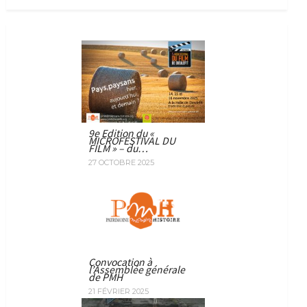
9e Edition du «
MICROFESTIVAL DU
FILM » – du…
27 OCTOBRE 2025
Convocation à
l’Assemblée générale
de PMH
21 FÉVRIER 2025