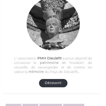
L' association
PMH Dieulefit
a pour objectif de
conserver le
patrimoine
dit "invisible", de
recueillir, de sauvegarder et de mettre en
valeur la
mémoire
du Pays de Dieulefit...
Découvrir