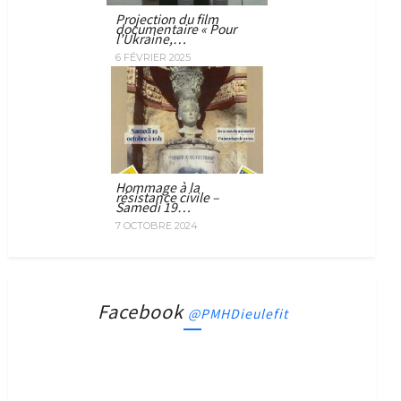
Projection du film
documentaire « Pour
l’Ukraine,…
6 FÉVRIER 2025
Hommage à la
résistance civile –
Samedi 19…
7 OCTOBRE 2024
Facebook
@PMHDieulefit