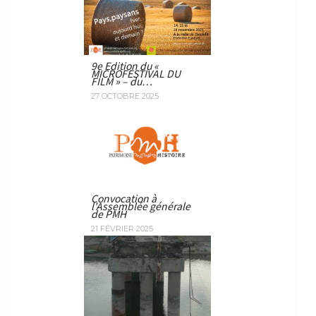
9e Edition du «
MICROFESTIVAL DU
FILM » – du…
27 OCTOBRE 2025
Convocation à
l’Assemblée générale
de PMH
21 FÉVRIER 2025