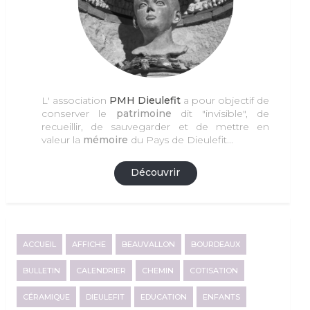
L' association
PMH Dieulefit
a pour objectif de
conserver le
patrimoine
dit "invisible", de
recueillir, de sauvegarder et de mettre en
valeur la
mémoire
du Pays de Dieulefit...
Découvrir
ACCUEIL
AFFICHE
BEAUVALLON
BOURDEAUX
BULLETIN
CALENDRIER
CHEMIN
COTISATION
CÉRAMIQUE
DIEULEFIT
EDUCATION
ENFANTS