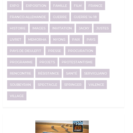
EXPO
EXPOSITION
FAMILLE
FILM
FRANCE
FRANCO-ALLEMANDE
GUERRE
GUERRE 14-18
HISTOIRE
IMAGES
INVITATION
JACKY
JUSTES
LIVRET
MEMORHA
NYONS
PAIX
PAYS
PAYS DE DIEULEFIT
PRESSE
PROCURATION
PROGRAMME
PROJETS
PROTESTANTISME
RENCONTRE
RÉSISTANCE
SANTÉ
SERVIGLIANO
SOUBEYRAN
SPECTACLE
SPRINGER
VALENCE
VILLAGE