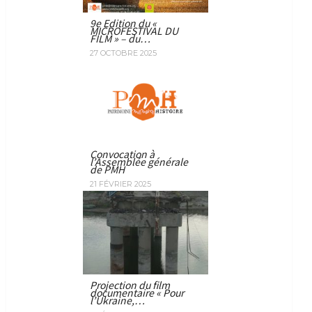
9e Edition du «
MICROFESTIVAL DU
FILM » – du…
27 OCTOBRE 2025
Convocation à
l’Assemblée générale
de PMH
21 FÉVRIER 2025
Projection du film
documentaire « Pour
l’Ukraine,…