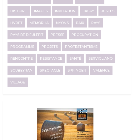
HISTOIRE
IMAGES
INVITATION
JACKY
JUSTES
LIVRET
MEMORHA
NYONS
PAIX
PAYS
PAYS DE DIEULEFIT
PRESSE
PROCURATION
PROGRAMME
PROJETS
PROTESTANTISME
RENCONTRE
RÉSISTANCE
SANTÉ
SERVIGLIANO
SOUBEYRAN
SPECTACLE
SPRINGER
VALENCE
VILLAGE