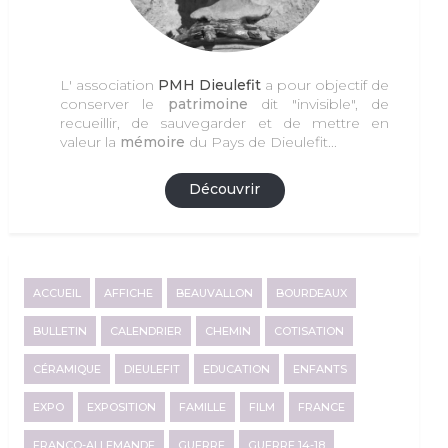
L' association
PMH Dieulefit
a pour objectif de
conserver le
patrimoine
dit "invisible", de
recueillir, de sauvegarder et de mettre en
valeur la
mémoire
du Pays de Dieulefit...
Découvrir
ACCUEIL
AFFICHE
BEAUVALLON
BOURDEAUX
BULLETIN
CALENDRIER
CHEMIN
COTISATION
CÉRAMIQUE
DIEULEFIT
EDUCATION
ENFANTS
EXPO
EXPOSITION
FAMILLE
FILM
FRANCE
FRANCO-ALLEMANDE
GUERRE
GUERRE 14-18