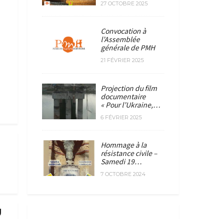
27 OCTOBRE 2025
Convocation à
l’Assemblée
générale de PMH
21 FÉVRIER 2025
Projection du film
documentaire
« Pour l’Ukraine,…
6 FÉVRIER 2025
Hommage à la
résistance civile –
Samedi 19…
7 OCTOBRE 2024
U