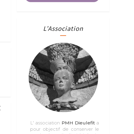
L’Association
E
L' association
PMH Dieulefit
a
pour objectif de conserver le