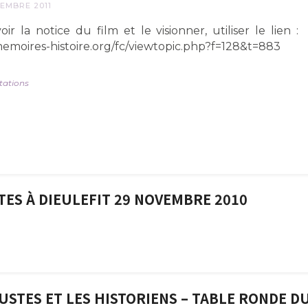
EMBRE 2011
ir la notice du film et le visionner, utiliser le lien :
moires-histoire.org/fc/viewtopic.php?f=128&t=883
tations
ES À DIEULEFIT 29 NOVEMBRE 2010
JUSTES ET LES HISTORIENS – TABLE RONDE D