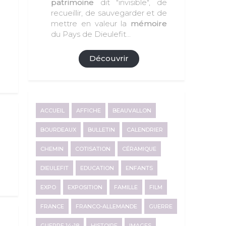
patrimoine
dit "invisible", de
recueillir, de sauvegarder et de
mettre en valeur la
mémoire
du Pays de Dieulefit...
Découvrir
ACCUEIL
AFFICHE
BEAUVALLON
BOURDEAUX
BULLETIN
CALENDRIER
CHEMIN
COTISATION
CÉRAMIQUE
DIEULEFIT
EDUCATION
ENFANTS
EXPO
EXPOSITION
FAMILLE
FILM
FRANCE
FRANCO-ALLEMANDE
GUERRE
GUERRE 14-18
HISTOIRE
IMAGES