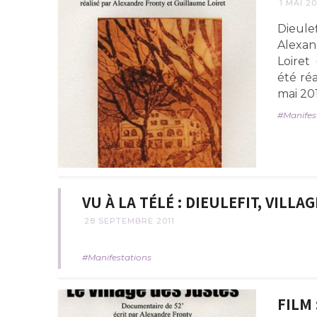
1 MAI 20
Dieulef
Alexan
Loiret
été ré
mai 201
Manifes
VU À LA TÉLÉ : DIEULEFIT, VILLA
28 SEPTEMBRE 2011
Manifestations
FILM 