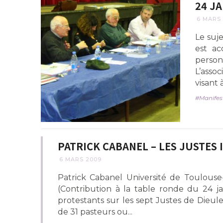
24 JA
6 MARS
Le suje
est ac
person
L’asso
visant 
Manifes
PATRICK CABANEL – LES JUSTES
6 MARS 2009
Patrick Cabanel Université de Toulouse
(Contribution à la table ronde du 24 ja
protestants sur les sept Justes de Dieul
de 31 pasteurs ou...