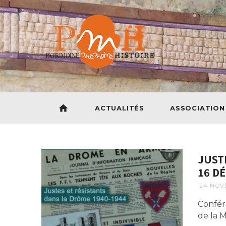
home
ACTUALITÉS
ASSOCIATION
JUST
16 DÉ
24 NOV
Confér
de la 