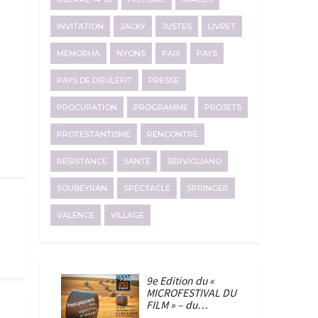
INVITATION
JACKY
JUSTES
LIVRET
MEMORHA
NYONS
PAIX
PAYS
PAYS DE DIEULEFIT
PRESSE
PROCURATION
PROGRAMME
PROJETS
PROTESTANTISME
RENCONTRE
RÉSISTANCE
SANTÉ
SERVIGLIANO
SOUBEYRAN
SPECTACLE
SPRINGER
VALENCE
VILLAGE
9e Edition du «
MICROFESTIVAL DU
FILM » – du…