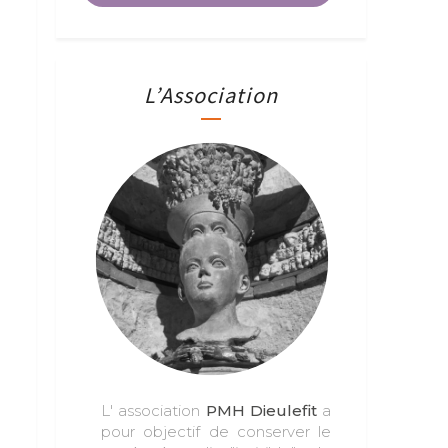
L’Association
L' association
PMH Dieulefit
a
pour objectif de conserver le