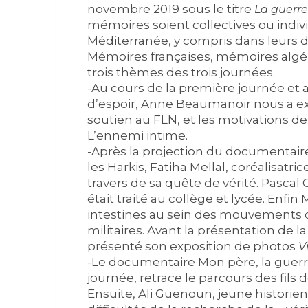
novembre 2019 sous le titre
La guerre
mémoires soient collectives ou indivi
Méditerranée, y compris dans leurs dif
Mémoires françaises, mémoires algér
trois thèmes des trois journées.
-Au cours de la première journée et 
d’espoir, Anne Beaumanoir nous a ex
soutien au FLN, et les motivations de s
L’ennemi intime.
-Après la projection du documentair
les Harkis, Fatiha Mellal, coréalisatr
travers de sa quête de vérité. Pasca
était traité au collège et lycée. Enf
intestines au sein des mouvements de
militaires. Avant la présentation de l
présenté son exposition de photos
V
-Le documentaire Mon père, la guerre
journée, retrace le parcours des fils d
Ensuite, Ali Guenoun, jeune historien