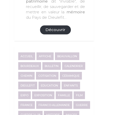
patrimoine
dit "invisible", de
recueillir, de sauvegarder et de
mettre en valeur la
mémoire
du Pays de Dieulefit...
Découvrir
ACCUEIL
AFFICHE
BEAUVALLON
BOURDEAUX
BULLETIN
CALENDRIER
CHEMIN
COTISATION
CÉRAMIQUE
DIEULEFIT
EDUCATION
ENFANTS
EXPO
EXPOSITION
FAMILLE
FILM
FRANCE
FRANCO-ALLEMANDE
GUERRE
GUERRE 14-18
HISTOIRE
IMAGES