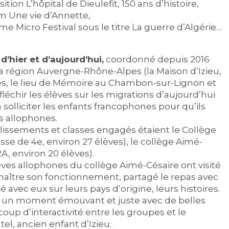
tion L’hôpital de Dieulefit, 150 ans d’histoire,
lm Une vie d’Annette,
me Micro Festival sous le titre La guerre d’Algérie…
d’hier et d’aujourd’hui,
coordonné depuis 2016
la région Auvergne-Rhône-Alpes (la Maison d’Izieu,
és, le lieu de Mémoire au Chambon-sur-Lignon et
éfléchir les élèves sur les migrations d’aujourd’hui
à solliciter les enfants francophones pour qu’ils
s allophones.
blissements et classes engagés étaient le Collège
sse de 4e, environ 27 élèves), le collège Aimé-
A, environ 20 élèves).
lèves allophones du collège Aimé-Césaire ont visité
nnaître son fonctionnement, partagé le repas avec
avec eux sur leurs pays d’origine, leurs histoires.
été un moment émouvant et juste avec de belles
oup d’interactivité entre les groupes et le
l, ancien enfant d’Izieu.