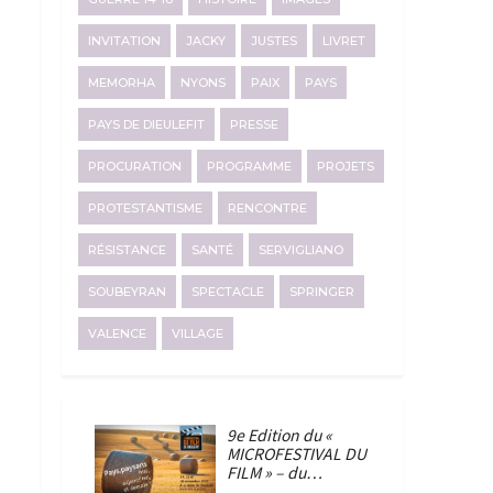
INVITATION
JACKY
JUSTES
LIVRET
MEMORHA
NYONS
PAIX
PAYS
PAYS DE DIEULEFIT
PRESSE
PROCURATION
PROGRAMME
PROJETS
PROTESTANTISME
RENCONTRE
RÉSISTANCE
SANTÉ
SERVIGLIANO
SOUBEYRAN
SPECTACLE
SPRINGER
VALENCE
VILLAGE
9e Edition du «
MICROFESTIVAL DU
FILM » – du…