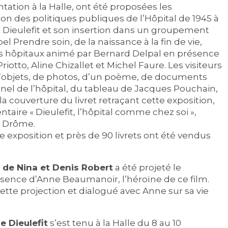
tation à la Halle, ont été proposées les
n des politiques publiques de l’Hôpital de 1945 à
de Dieulefit et son insertion dans un groupement
Abel Prendre soin, de la naissance à la fin de vie,
its hôpitaux animé par Bernard Delpal en présence
otto, Aline Chizallet et Michel Faure. Les visiteurs
 d’objets, de photos, d’un poème, de documents
onnel de l’hôpital, du tableau de Jacques Pouchain,
a couverture du livret retraçant cette exposition,
taire « Dieulefit, l’hôpital comme chez soi »,
de Drôme.
e exposition et près de 90 livrets ont été vendus
 de Nina et Denis Robert
a été projeté le
ésence d’Anne Beaumanoir, l’héroïne de ce film.
ette projection et dialogué avec Anne sur sa vie
e Dieulefit
s’est tenu à la Halle du 8 au 10