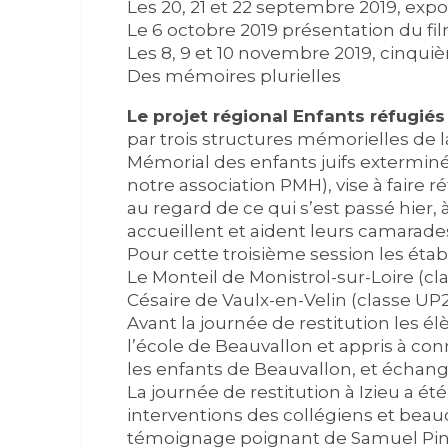
Les 20, 21 et 22 septembre 2019, exposi
Le 6 octobre 2019 présentation du fi
Les 8, 9 et 10 novembre 2019, cinquiè
Des mémoires plurielles
Le projet régional Enfants réfugiés 
par trois structures mémorielles de 
Mémorial des enfants juifs extermin
notre association PMH), vise à faire r
au regard de ce qui s’est passé hier, 
accueillent et aident leurs camarade
Pour cette troisième session les éta
Le Monteil de Monistrol-sur-Loire (cla
Césaire de Vaulx-en-Velin (classe UP2
Avant la journée de restitution les é
l’école de Beauvallon et appris à co
les enfants de Beauvallon, et échangé 
La journée de restitution à Izieu a 
interventions des collégiens et beauc
témoignage poignant de Samuel Pinte