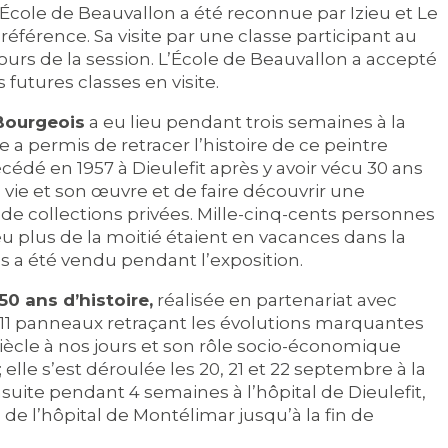
l’École de Beauvallon a été reconnue par Izieu et Le
érence. Sa visite par une classe participant au
cours de la session. L’École de Beauvallon a accepté
s futures classes en visite.
 Bourgeois
a eu lieu pendant trois semaines à la
le a permis de retracer l’histoire de ce peintre
cédé en 1957 à Dieulefit après y avoir vécu 30 ans
 vie et son œuvre et de faire découvrir une
e collections privées. Mille-cinq-cents personnes
eu plus de la moitié étaient en vacances dans la
s a été vendu pendant l’exposition.
150 ans d’histoire,
réalisée en partenariat avec
 11 panneaux retraçant les évolutions marquantes
cle à nos jours et son rôle socio-économique
elle s’est déroulée les 20, 21 et 22 septembre à la
nsuite pendant 4 semaines à l’hôpital de Dieulefit,
de l’hôpital de Montélimar jusqu’à la fin de