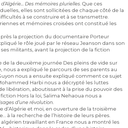
. Que ces
 d’Algérie… Des mémoires plurielles
duelles, elles sont sollicitées de chaque côté de la
ficultés à se construire et à se transmettre.
iennes et mémoires croisées ont constitué les
après la projection du documentaire Porteur
pliqué le rôle joué par le réseau Jeanson dans son
es militants, avant la projection de la fiction
e de la deuxième journée Des pleins de vide sur
ice, nous a expliqué le parcours de ses parents au
l Guyon nous a ensuite expliqué comment ce sujet
in Mohammed Harbi nous a décrypté les luttes
 libération, aboutissant à la prise du pouvoir des
a fiction Hors la loi, Salima Nehaoua nous a
isages d’une révolution.
 d’Algérie et moi, en ouverture de la troisième
e… à la recherche de l’histoire de leurs pères.
 algérien travaillant en France nous a montré les