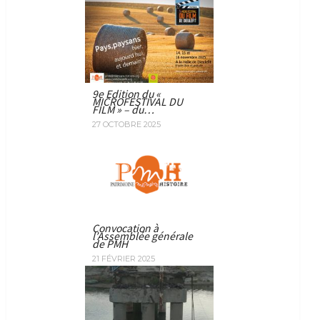
9e Edition du «
MICROFESTIVAL DU
FILM » – du…
27 OCTOBRE 2025
Convocation à
l’Assemblée générale
de PMH
21 FÉVRIER 2025