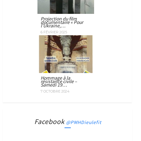
Projection du film
documentaire « Pour
l’Ukraine,…
6 FÉVRIER 2025
Hommage à la
résistance civile –
Samedi 19…
7 OCTOBRE 2024
Facebook
@PMHDieulefit