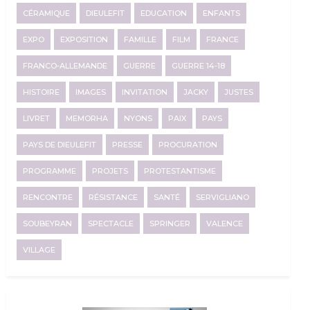
CÉRAMIQUE
DIEULEFIT
EDUCATION
ENFANTS
EXPO
EXPOSITION
FAMILLE
FILM
FRANCE
FRANCO-ALLEMANDE
GUERRE
GUERRE 14-18
HISTOIRE
IMAGES
INVITATION
JACKY
JUSTES
LIVRET
MEMORHA
NYONS
PAIX
PAYS
PAYS DE DIEULEFIT
PRESSE
PROCURATION
PROGRAMME
PROJETS
PROTESTANTISME
RENCONTRE
RÉSISTANCE
SANTÉ
SERVIGLIANO
SOUBEYRAN
SPECTACLE
SPRINGER
VALENCE
VILLAGE