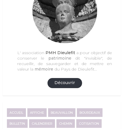
L' association
PMH Dieulefit
a pour objectif de
conserver le
patrimoine
dit "invisible", de
recueillir, de sauvegarder et de mettre en
valeur la
mémoire
du Pays de Dieulefit...
Découvrir
ACCUEIL
AFFICHE
BEAUVALLON
BOURDEAUX
BULLETIN
CALENDRIER
CHEMIN
COTISATION