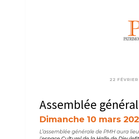
22 FÉVRIER
Assemblée généra
Dimanche 10 mars 202
L’assemblée générale de PMH aura lieu 
l’
espace Culturel de la Halle de Dieulefi