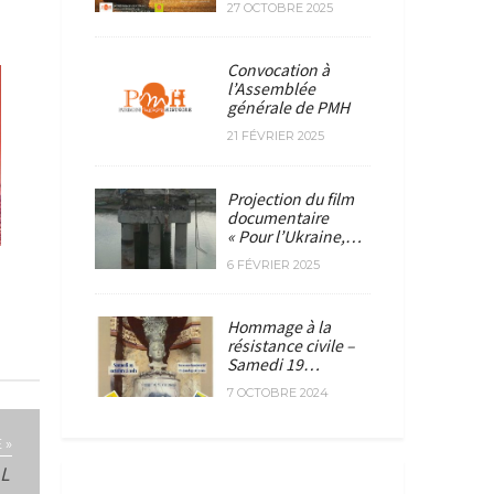
27 OCTOBRE 2025
Convocation à
l’Assemblée
générale de PMH
21 FÉVRIER 2025
Projection du film
documentaire
« Pour l’Ukraine,…
6 FÉVRIER 2025
Hommage à la
résistance civile –
Samedi 19…
7 OCTOBRE 2024
 »
L