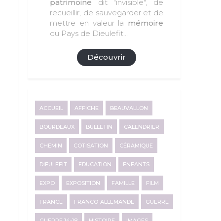
patrimoine
dit "invisible", de
recueillir, de sauvegarder et de
mettre en valeur la
mémoire
du Pays de Dieulefit...
Découvrir
ACCUEIL
AFFICHE
BEAUVALLON
BOURDEAUX
BULLETIN
CALENDRIER
CHEMIN
COTISATION
CÉRAMIQUE
DIEULEFIT
EDUCATION
ENFANTS
EXPO
EXPOSITION
FAMILLE
FILM
FRANCE
FRANCO-ALLEMANDE
GUERRE
GUERRE 14-18
HISTOIRE
IMAGES