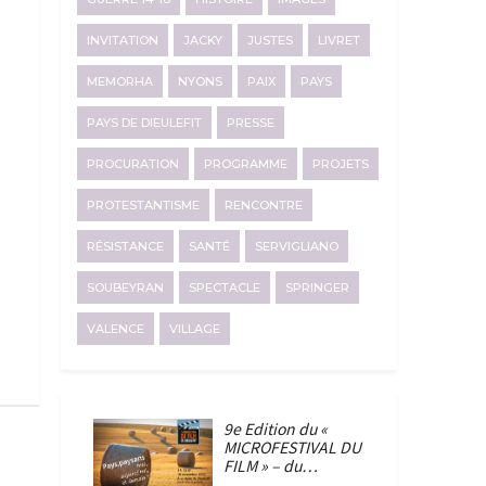
INVITATION
JACKY
JUSTES
LIVRET
MEMORHA
NYONS
PAIX
PAYS
PAYS DE DIEULEFIT
PRESSE
PROCURATION
PROGRAMME
PROJETS
PROTESTANTISME
RENCONTRE
RÉSISTANCE
SANTÉ
SERVIGLIANO
SOUBEYRAN
SPECTACLE
SPRINGER
VALENCE
VILLAGE
9e Edition du «
MICROFESTIVAL DU
FILM » – du…