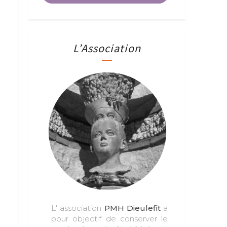
L’Association
L' association
PMH Dieulefit
a
pour objectif de conserver le