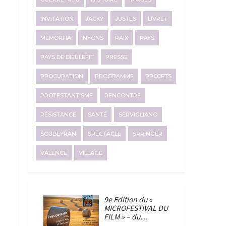
INVITATION
JACKY
JUSTES
LIVRET
MEMORHA
NYONS
PAIX
PAYS
PAYS DE DIEULEFIT
PRESSE
PROCURATION
PROGRAMME
PROJETS
PROTESTANTISME
RENCONTRE
RÉSISTANCE
SANTÉ
SERVIGLIANO
SOUBEYRAN
SPECTACLE
SPRINGER
VALENCE
VILLAGE
9e Edition du «
MICROFESTIVAL DU
FILM » – du…