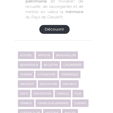
patrimoine
dit "invisible", de
recueillir, de sauvegarder et de
mettre en valeur la
mémoire
du Pays de Dieulefit...
Découvrir
ACCUEIL
AFFICHE
BEAUVALLON
BOURDEAUX
BULLETIN
CALENDRIER
CHEMIN
COTISATION
CÉRAMIQUE
DIEULEFIT
EDUCATION
ENFANTS
EXPO
EXPOSITION
FAMILLE
FILM
FRANCE
FRANCO-ALLEMANDE
GUERRE
GUERRE 14-18
HISTOIRE
IMAGES