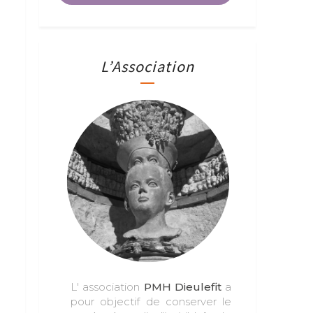
L’Association
L' association
PMH Dieulefit
a
pour objectif de conserver le