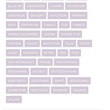
BULLETIN
CALENDRIER
CHEMIN
COTISATION
CÉRAMIQUE
DIEULEFIT
EDUCATION
ENFANTS
EXPO
EXPOSITION
FAMILLE
FILM
FRANCE
FRANCO-ALLEMANDE
GUERRE
GUERRE 14-18
HISTOIRE
IMAGES
INVITATION
JACKY
JUSTES
LIVRET
MEMORHA
NYONS
PAIX
PAYS
PAYS DE DIEULEFIT
PRESSE
PROCURATION
PROGRAMME
PROJETS
PROTESTANTISME
RENCONTRE
RÉSISTANCE
SANTÉ
SERVIGLIANO
SOUBEYRAN
SPECTACLE
SPRINGER
VALENCE
VILLAGE