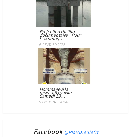
Projection du film
documentaire « Pour
l’Ukraine,…
6 FÉVRIER 2025
Hommage à la
résistance civile –
Samedi 19…
7 OCTOBRE 2024
Facebook
@PMHDieulefit