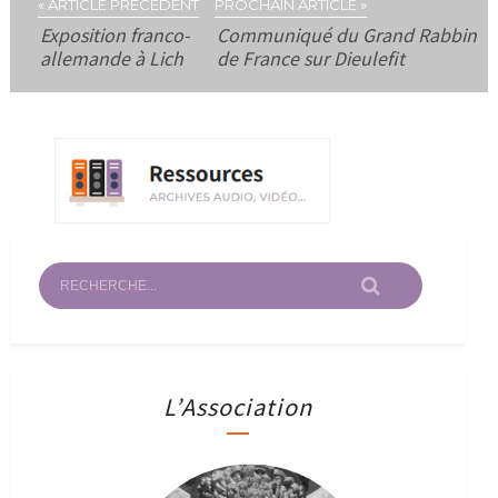
« ARTICLE PRÉCÉDENT
PROCHAIN ARTICLE »
Exposition franco-
Communiqué du Grand Rabbin
allemande à Lich
de France sur Dieulefit
L’Association