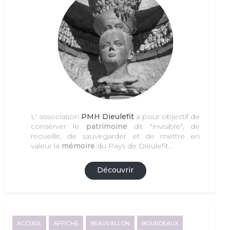
L' association
PMH Dieulefit
a pour objectif de
conserver le
patrimoine
dit "invisible", de
recueillir, de sauvegarder et de mettre en
valeur la
mémoire
du Pays de Dieulefit...
Découvrir
ACCUEIL
AFFICHE
BEAUVALLON
BOURDEAUX