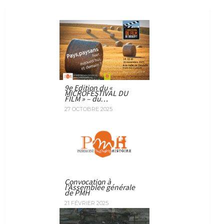
9e Edition du «
MICROFESTIVAL DU
FILM » – du…
27 OCTOBRE 2025
Convocation à
l’Assemblée générale
de PMH
21 FÉVRIER 2025