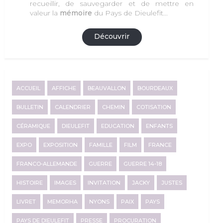
recueillir, de sauvegarder et de mettre en
valeur la
mémoire
du Pays de Dieulefit...
Découvrir
ACCUEIL
AFFICHE
BEAUVALLON
BOURDEAUX
BULLETIN
CALENDRIER
CHEMIN
COTISATION
CÉRAMIQUE
DIEULEFIT
EDUCATION
ENFANTS
EXPO
EXPOSITION
FAMILLE
FILM
FRANCE
FRANCO-ALLEMANDE
GUERRE
GUERRE 14-18
HISTOIRE
IMAGES
INVITATION
JACKY
JUSTES
LIVRET
MEMORHA
NYONS
PAIX
PAYS
PAYS DE DIEULEFIT
PRESSE
PROCURATION