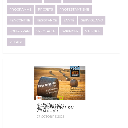
PROGRAMME
PROJETS
PROTESTANTISME
RENCONTRE
RÉSISTANCE
SANTÉ
SERVIGLIANO
SOUBEYRAN
SPECTACLE
SPRINGER
VALENCE
VILLAGE
9e Edition du «
MICROFESTIVAL DU
FILM » – du…
27 OCTOBRE 2025