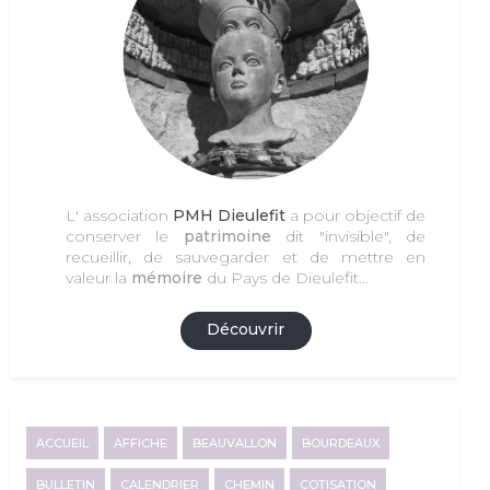
L' association
PMH Dieulefit
a pour objectif de
conserver le
patrimoine
dit "invisible", de
recueillir, de sauvegarder et de mettre en
valeur la
mémoire
du Pays de Dieulefit...
Découvrir
ACCUEIL
AFFICHE
BEAUVALLON
BOURDEAUX
BULLETIN
CALENDRIER
CHEMIN
COTISATION