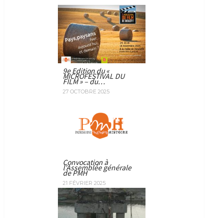
9e Edition du «
MICROFESTIVAL DU
FILM » – du…
27 OCTOBRE 2025
Convocation à
l’Assemblée générale
de PMH
21 FÉVRIER 2025