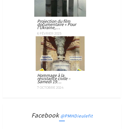
Projection du film
documentaire « Pour
l’Ukraine,…
6 FÉVRIER 2025
Hommage à la
résistance civile –
Samedi 19…
7 OCTOBRE 2024
Facebook
@PMHDieulefit