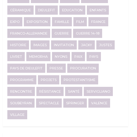
CÉRAMIQUE
DIEULEFIT
EDUCATION
ENFANTS
EXPO
EXPOSITION
FAMILLE
FILM
FRANCE
FRANCO-ALLEMANDE
GUERRE
GUERRE 14-18
HISTOIRE
IMAGES
INVITATION
JACKY
JUSTES
LIVRET
MEMORHA
NYONS
PAIX
PAYS
PAYS DE DIEULEFIT
PRESSE
PROCURATION
PROGRAMME
PROJETS
PROTESTANTISME
RENCONTRE
RÉSISTANCE
SANTÉ
SERVIGLIANO
SOUBEYRAN
SPECTACLE
SPRINGER
VALENCE
VILLAGE