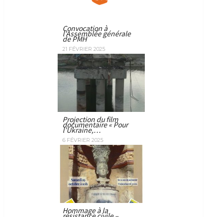
Convocation à
l’Assemblée générale
de PMH
21 FÉVRIER 2025
Projection du film
documentaire « Pour
l’Ukraine,…
6 FÉVRIER 2025
Hommage à la
résistance civile –