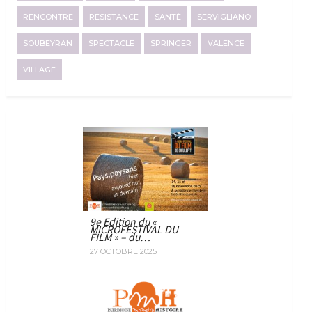
RENCONTRE
RÉSISTANCE
SANTÉ
SERVIGLIANO
SOUBEYRAN
SPECTACLE
SPRINGER
VALENCE
VILLAGE
9e Edition du «
MICROFESTIVAL DU
FILM » – du…
27 OCTOBRE 2025