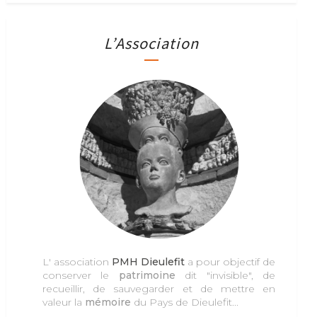
L’Association
L' association
PMH Dieulefit
a pour objectif de
conserver le
patrimoine
dit "invisible", de
recueillir, de sauvegarder et de mettre en
valeur la
mémoire
du Pays de Dieulefit...