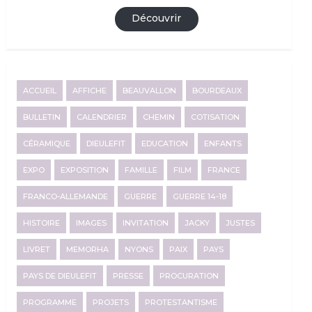
Découvrir
ACCUEIL
AFFICHE
BEAUVALLON
BOURDEAUX
BULLETIN
CALENDRIER
CHEMIN
COTISATION
CÉRAMIQUE
DIEULEFIT
EDUCATION
ENFANTS
EXPO
EXPOSITION
FAMILLE
FILM
FRANCE
FRANCO-ALLEMANDE
GUERRE
GUERRE 14-18
HISTOIRE
IMAGES
INVITATION
JACKY
JUSTES
LIVRET
MEMORHA
NYONS
PAIX
PAYS
PAYS DE DIEULEFIT
PRESSE
PROCURATION
PROGRAMME
PROJETS
PROTESTANTISME