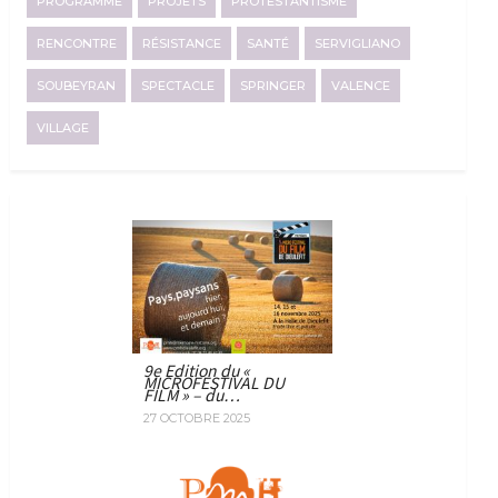
PROGRAMME
PROJETS
PROTESTANTISME
RENCONTRE
RÉSISTANCE
SANTÉ
SERVIGLIANO
SOUBEYRAN
SPECTACLE
SPRINGER
VALENCE
VILLAGE
9e Edition du «
MICROFESTIVAL DU
FILM » – du…
27 OCTOBRE 2025