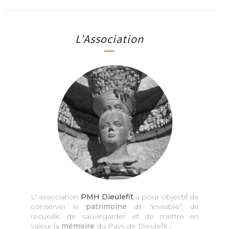
L’Association
L' association
PMH Dieulefit
a pour objectif de
conserver le
patrimoine
dit "invisible", de
recueillir, de sauvegarder et de mettre en
valeur la
mémoire
du Pays de Dieulefit...