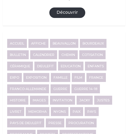
Découvrir
ACCUEIL
AFFICHE
BEAUVALLON
BOURDEAUX
BULLETIN
CALENDRIER
CHEMIN
COTISATION
CÉRAMIQUE
DIEULEFIT
EDUCATION
ENFANTS
EXPO
EXPOSITION
FAMILLE
FILM
FRANCE
FRANCO-ALLEMANDE
GUERRE
GUERRE 14-18
HISTOIRE
IMAGES
INVITATION
JACKY
JUSTES
LIVRET
MEMORHA
NYONS
PAIX
PAYS
PAYS DE DIEULEFIT
PRESSE
PROCURATION