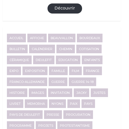
Découvrir
ACCUEIL
AFFICHE
BEAUVALLON
BOURDEAUX
BULLETIN
CALENDRIER
CHEMIN
COTISATION
CÉRAMIQUE
DIEULEFIT
EDUCATION
ENFANTS
EXPO
EXPOSITION
FAMILLE
FILM
FRANCE
FRANCO-ALLEMANDE
GUERRE
GUERRE 14-18
HISTOIRE
IMAGES
INVITATION
JACKY
JUSTES
LIVRET
MEMORHA
NYONS
PAIX
PAYS
PAYS DE DIEULEFIT
PRESSE
PROCURATION
PROGRAMME
PROJETS
PROTESTANTISME