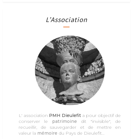
L’Association
L' association
PMH Dieulefit
a pour objectif de
conserver le
patrimoine
dit "invisible", de
recueillir, de sauvegarder et de mettre en
valeur la
mémoire
du Pays de Dieulefit...