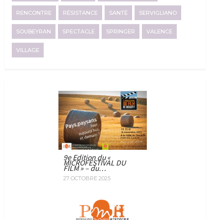
RENCONTRE
RÉSISTANCE
SANTÉ
SERVIGLIANO
SOUBEYRAN
SPECTACLE
SPRINGER
VALENCE
VILLAGE
9e Edition du «
MICROFESTIVAL DU
FILM » – du…
27 OCTOBRE 2025