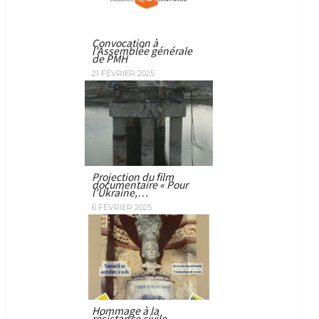
Convocation à
l’Assemblée générale
de PMH
21 FÉVRIER 2025
Projection du film
documentaire « Pour
l’Ukraine,…
6 FÉVRIER 2025
Hommage à la
résistance civile –