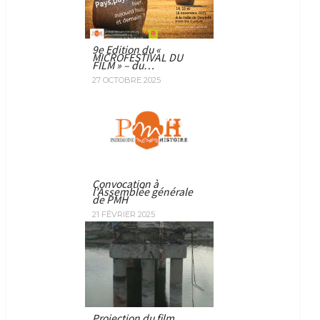
9e Edition du «
MICROFESTIVAL DU
FILM » – du…
27 OCTOBRE 2025
Convocation à
l’Assemblée générale
de PMH
21 FÉVRIER 2025
Projection du film