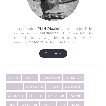
L' association
PMH Dieulefit
a pour objectif de
conserver le
patrimoine
dit "invisible", de
recueillir, de sauvegarder et de mettre en
valeur la
mémoire
du Pays de Dieulefit...
Découvrir
ACCUEIL
AFFICHE
BEAUVALLON
BOURDEAUX
BULLETIN
CALENDRIER
CHEMIN
COTISATION
CÉRAMIQUE
DIEULEFIT
EDUCATION
ENFANTS
EXPO
EXPOSITION
FAMILLE
FILM
FRANCE