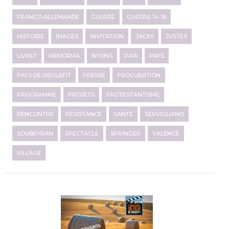
FRANCO-ALLEMANDE
GUERRE
GUERRE 14-18
HISTOIRE
IMAGES
INVITATION
JACKY
JUSTES
LIVRET
MEMORHA
NYONS
PAIX
PAYS
PAYS DE DIEULEFIT
PRESSE
PROCURATION
PROGRAMME
PROJETS
PROTESTANTISME
RENCONTRE
RÉSISTANCE
SANTÉ
SERVIGLIANO
SOUBEYRAN
SPECTACLE
SPRINGER
VALENCE
VILLAGE