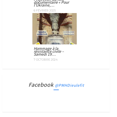
documentaire « Pour
l’Ukraine,…
6 FÉVRIER 2025
Hommage à la
résistance civile –
Samedi 19…
7 OCTOBRE 2024
Facebook
@PMHDieulefit