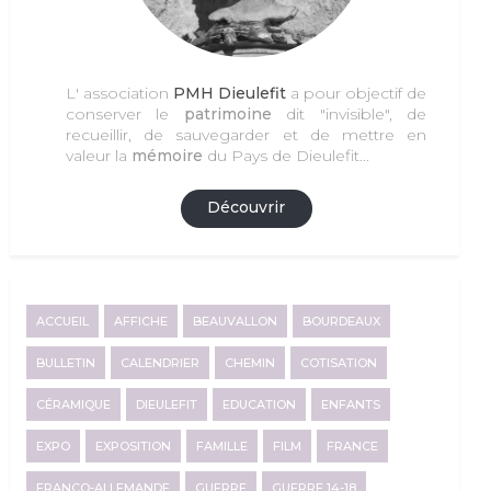
L' association
PMH Dieulefit
a pour objectif de
conserver le
patrimoine
dit "invisible", de
recueillir, de sauvegarder et de mettre en
valeur la
mémoire
du Pays de Dieulefit...
Découvrir
ACCUEIL
AFFICHE
BEAUVALLON
BOURDEAUX
BULLETIN
CALENDRIER
CHEMIN
COTISATION
CÉRAMIQUE
DIEULEFIT
EDUCATION
ENFANTS
EXPO
EXPOSITION
FAMILLE
FILM
FRANCE
FRANCO-ALLEMANDE
GUERRE
GUERRE 14-18