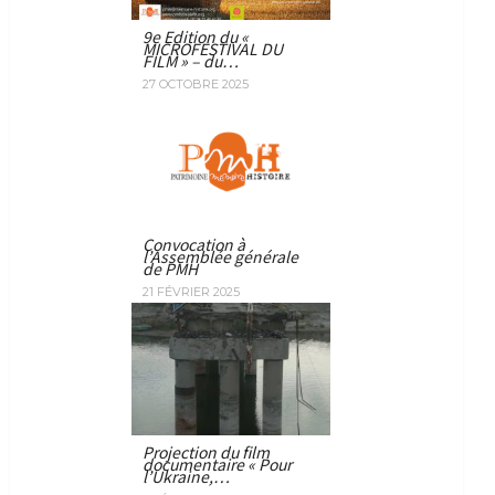
9e Edition du «
MICROFESTIVAL DU
FILM » – du…
27 OCTOBRE 2025
Convocation à
l’Assemblée générale
de PMH
21 FÉVRIER 2025
Projection du film
documentaire « Pour
l’Ukraine,…