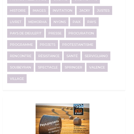
HISTOIRE
IMAGES
INVITATION
JACKY
JUSTES
LIVRET
MEMORHA
NYONS
PAIX
PAYS
PAYS DE DIEULEFIT
PRESSE
PROCURATION
PROGRAMME
PROJETS
PROTESTANTISME
RENCONTRE
RÉSISTANCE
SANTÉ
SERVIGLIANO
SOUBEYRAN
SPECTACLE
SPRINGER
VALENCE
VILLAGE