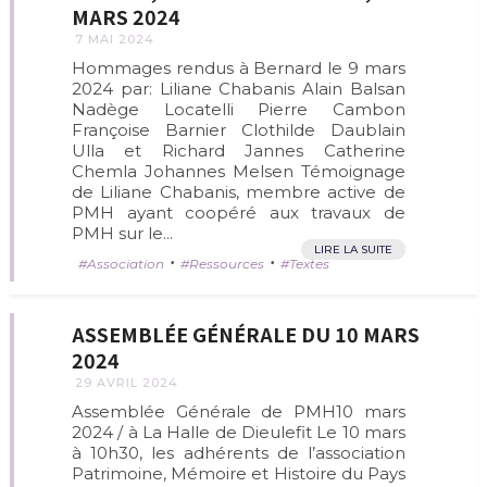
MARS 2024
7 MAI 2024
Hommages rendus à Bernard le 9 mars
2024 par: Liliane Chabanis Alain Balsan
Nadège Locatelli Pierre Cambon
Françoise Barnier Clothilde Daublain
Ulla et Richard Jannes Catherine
Chemla Johannes Melsen Témoignage
de Liliane Chabanis, membre active de
PMH ayant coopéré aux travaux de
PMH sur le...
LIRE LA SUITE
•
•
Association
Ressources
Textes
ASSEMBLÉE GÉNÉRALE DU 10 MARS
2024
29 AVRIL 2024
Assemblée Générale de PMH10 mars
2024 / à La Halle de Dieulefit Le 10 mars
à 10h30, les adhérents de l’association
Patrimoine, Mémoire et Histoire du Pays