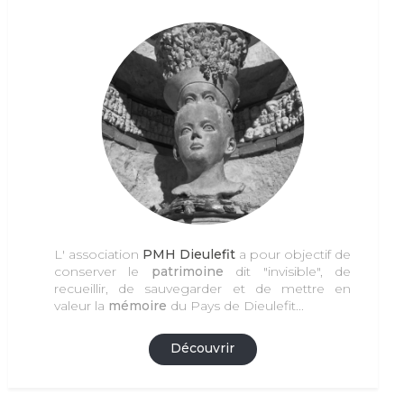
L' association
PMH Dieulefit
a pour objectif de
conserver le
patrimoine
dit "invisible", de
recueillir, de sauvegarder et de mettre en
valeur la
mémoire
du Pays de Dieulefit...
Découvrir