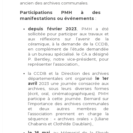
ancien des archives communales.
Participations PMH à des
manifestations ou événements
:
depuis février 2023
, PMH a été
sollicitée pour participer aux travaux et
aux réflexions sur l’avenir de la
céramique, à la demande de la CCDB,
en complément de l’étude demandée
à un bureau spécialisé. le CA a désigné
P. Bentley, notre vice-président, pour
représenter l’association.,
la CCDB et la Direction des archives
départementales ont organisé
le 1er
avril
2023 une journée consacrée aux
archives, sous leurs diverses formes
(écrit, oral, cinématographiques). PMH
participe à cette journée. Bernard sur
l’importance des archives communales
et deux autres membres de
l’association prennent en charge la
séquence : « archives orales » (Liliane
Chabanis et Clothilde Daublain).,
le 16 mai
, au Mémorial de la Shoah