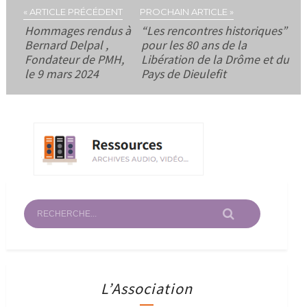
« ARTICLE PRÉCÉDENT
PROCHAIN ARTICLE »
Hommages rendus à
“Les rencontres historiques”
Bernard Delpal ,
pour les 80 ans de la
Fondateur de PMH,
Libération de la Drôme et du
le 9 mars 2024
Pays de Dieulefit
L’Association