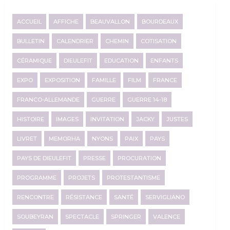
ACCUEIL
AFFICHE
BEAUVALLON
BOURDEAUX
BULLETIN
CALENDRIER
CHEMIN
COTISATION
CÉRAMIQUE
DIEULEFIT
EDUCATION
ENFANTS
EXPO
EXPOSITION
FAMILLE
FILM
FRANCE
FRANCO-ALLEMANDE
GUERRE
GUERRE 14-18
HISTOIRE
IMAGES
INVITATION
JACKY
JUSTES
LIVRET
MEMORHA
NYONS
PAIX
PAYS
PAYS DE DIEULEFIT
PRESSE
PROCURATION
PROGRAMME
PROJETS
PROTESTANTISME
RENCONTRE
RÉSISTANCE
SANTÉ
SERVIGLIANO
SOUBEYRAN
SPECTACLE
SPRINGER
VALENCE