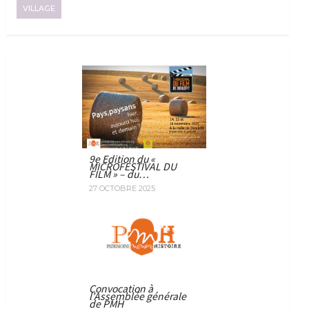
VILLAGE
9e Edition du «
MICROFESTIVAL DU
FILM » – du…
27 OCTOBRE 2025
Convocation à
l’Assemblée générale
de PMH