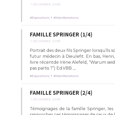
1 DÉCEMBRE 2008
•
Expositions
Manifestations
FAMILLE SPRINGER (1/4)
1 DÉCEMBRE 2008
Portrait des deux fils Springer lorsqu’ils
futur médecin à Dieulefit. En bas, Henri,
livre récentde Irène Alefeld, “Warum sei
pas partis ?”) Ed.VBB. ,...
•
Expositions
Manifestations
FAMILLE SPRINGER (2/4)
1 DÉCEMBRE 2008
Témoignages de la famille Springer, les
rapprocher ces témoignages de ceux de l