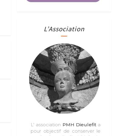
L’Association
L' association
PMH Dieulefit
a
pour objectif de conserver le