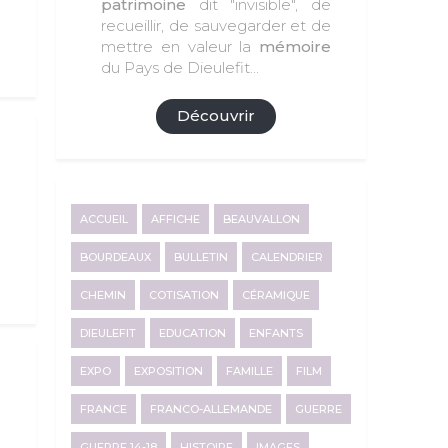
patrimoine
dit "invisible", de
recueillir, de sauvegarder et de
mettre en valeur la
mémoire
du Pays de Dieulefit...
Découvrir
ACCUEIL
AFFICHE
BEAUVALLON
BOURDEAUX
BULLETIN
CALENDRIER
CHEMIN
COTISATION
CÉRAMIQUE
DIEULEFIT
EDUCATION
ENFANTS
EXPO
EXPOSITION
FAMILLE
FILM
FRANCE
FRANCO-ALLEMANDE
GUERRE
GUERRE 14-18
HISTOIRE
IMAGES