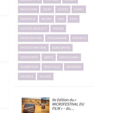
INVITATION
JACKY
JUSTES
LIVRET
MEMORHA
NYONS
PAIX
PAYS
PAYS DE DIEULEFIT
PRESSE
PROCURATION
PROGRAMME
PROJETS
PROTESTANTISME
RENCONTRE
RÉSISTANCE
SANTÉ
SERVIGLIANO
SOUBEYRAN
SPECTACLE
SPRINGER
VALENCE
VILLAGE
9e Edition du «
MICROFESTIVAL DU
FILM » – du…