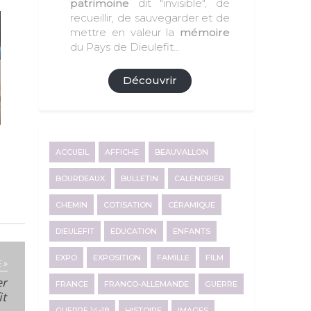
patrimoine
dit "invisible", de
recueillir, de sauvegarder et de
mettre en valeur la
mémoire
du Pays de Dieulefit...
Découvrir
ACCUEIL
AFFICHE
BEAUVALLON
BOURDEAUX
BULLETIN
CALENDRIER
CHEMIN
COTISATION
CÉRAMIQUE
DIEULEFIT
EDUCATION
ENFANTS
EXPO
EXPOSITION
FAMILLE
FILM
 »
er
FRANCE
FRANCO-ALLEMANDE
GUERRE
it
GUERRE 14-18
HISTOIRE
IMAGES