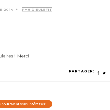
E 2014
PMH DIEULEFIT
laires ! Merci
PARTAGER:
s pourraient vous intéresser...