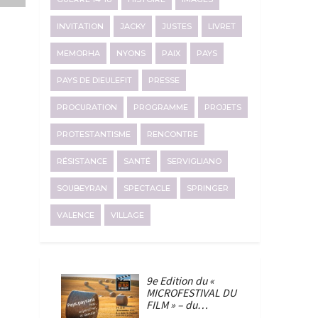
INVITATION
JACKY
JUSTES
LIVRET
MEMORHA
NYONS
PAIX
PAYS
PAYS DE DIEULEFIT
PRESSE
PROCURATION
PROGRAMME
PROJETS
PROTESTANTISME
RENCONTRE
RÉSISTANCE
SANTÉ
SERVIGLIANO
SOUBEYRAN
SPECTACLE
SPRINGER
VALENCE
VILLAGE
9e Edition du «
MICROFESTIVAL DU
FILM » – du…