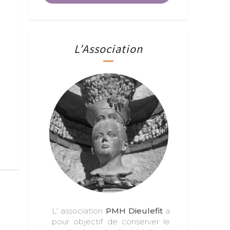
L’Association
L' association
PMH Dieulefit
a
pour objectif de conserver le