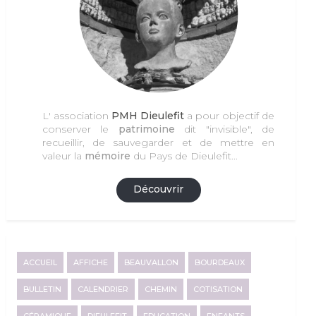
L' association
PMH Dieulefit
a pour objectif de
conserver le
patrimoine
dit "invisible", de
recueillir, de sauvegarder et de mettre en
valeur la
mémoire
du Pays de Dieulefit...
Découvrir
ACCUEIL
AFFICHE
BEAUVALLON
BOURDEAUX
BULLETIN
CALENDRIER
CHEMIN
COTISATION