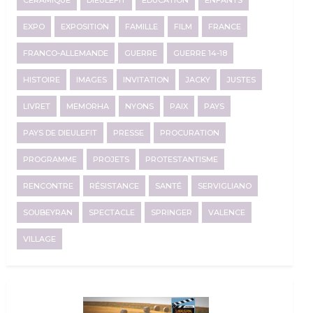
CÉRAMIQUE
DIEULEFIT
EDUCATION
ENFANTS
EXPO
EXPOSITION
FAMILLE
FILM
FRANCE
FRANCO-ALLEMANDE
GUERRE
GUERRE 14-18
HISTOIRE
IMAGES
INVITATION
JACKY
JUSTES
LIVRET
MEMORHA
NYONS
PAIX
PAYS
PAYS DE DIEULEFIT
PRESSE
PROCURATION
PROGRAMME
PROJETS
PROTESTANTISME
RENCONTRE
RÉSISTANCE
SANTÉ
SERVIGLIANO
SOUBEYRAN
SPECTACLE
SPRINGER
VALENCE
VILLAGE