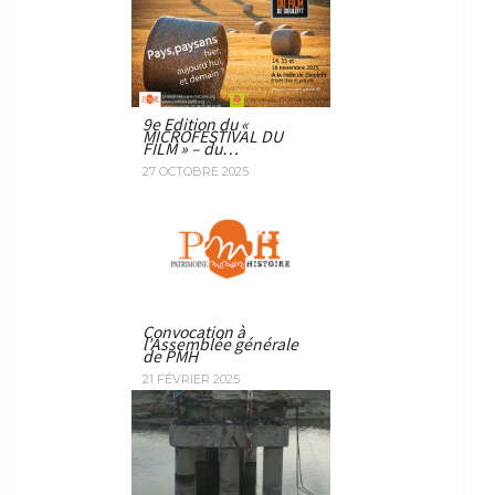
9e Edition du «
MICROFESTIVAL DU
FILM » – du…
27 OCTOBRE 2025
Convocation à
l’Assemblée générale
de PMH
21 FÉVRIER 2025