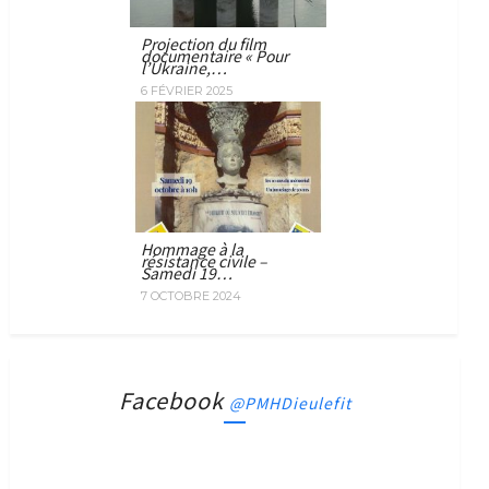
Projection du film
documentaire « Pour
l’Ukraine,…
6 FÉVRIER 2025
Hommage à la
résistance civile –
Samedi 19…
7 OCTOBRE 2024
Facebook
@PMHDieulefit