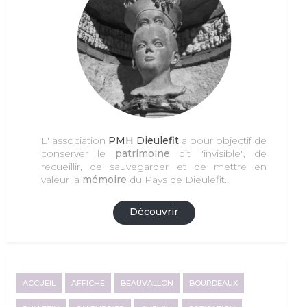
L' association
PMH Dieulefit
a pour objectif de
conserver le
patrimoine
dit "invisible", de
recueillir, de sauvegarder et de mettre en
valeur la
mémoire
du Pays de Dieulefit...
Découvrir
ACCUEIL
AFFICHE
BEAUVALLON
BOURDEAUX