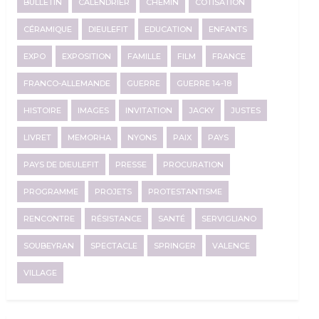
BULLETIN
CALENDRIER
CHEMIN
COTISATION
CÉRAMIQUE
DIEULEFIT
EDUCATION
ENFANTS
EXPO
EXPOSITION
FAMILLE
FILM
FRANCE
FRANCO-ALLEMANDE
GUERRE
GUERRE 14-18
HISTOIRE
IMAGES
INVITATION
JACKY
JUSTES
LIVRET
MEMORHA
NYONS
PAIX
PAYS
PAYS DE DIEULEFIT
PRESSE
PROCURATION
PROGRAMME
PROJETS
PROTESTANTISME
RENCONTRE
RÉSISTANCE
SANTÉ
SERVIGLIANO
SOUBEYRAN
SPECTACLE
SPRINGER
VALENCE
VILLAGE