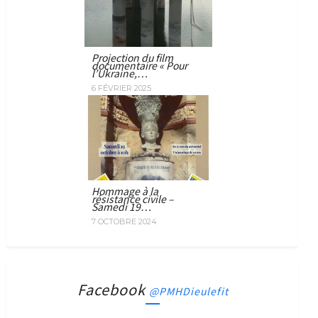
Projection du film
documentaire « Pour
l’Ukraine,…
6 FÉVRIER 2025
Hommage à la
résistance civile –
Samedi 19…
7 OCTOBRE 2024
Facebook
@PMHDieulefit