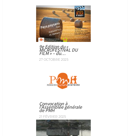
9e Edition du «
MICROFESTIVAL DU
FILM » – du…
27 OCTOBRE 2025
Convocation à
l’Assemblée générale
de PMH
21 FÉVRIER 2025