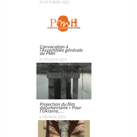
27 OCTOBRE 2025
Convocation à
l’Assemblée générale
de PMH
21 FÉVRIER 2025
Projection du film
documentaire « Pour
l’Ukraine,…
6 FÉVRIER 2025