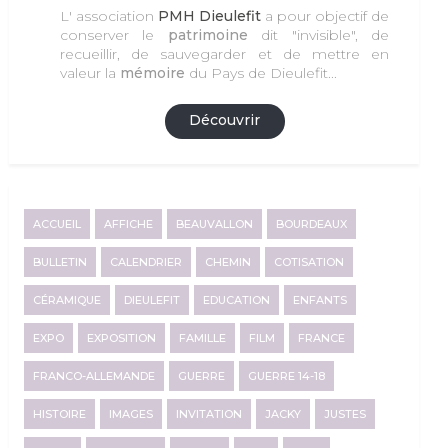
L' association
PMH Dieulefit
a pour objectif de
conserver le
patrimoine
dit "invisible", de
recueillir, de sauvegarder et de mettre en
valeur la
mémoire
du Pays de Dieulefit...
Découvrir
ACCUEIL
AFFICHE
BEAUVALLON
BOURDEAUX
BULLETIN
CALENDRIER
CHEMIN
COTISATION
CÉRAMIQUE
DIEULEFIT
EDUCATION
ENFANTS
EXPO
EXPOSITION
FAMILLE
FILM
FRANCE
FRANCO-ALLEMANDE
GUERRE
GUERRE 14-18
HISTOIRE
IMAGES
INVITATION
JACKY
JUSTES