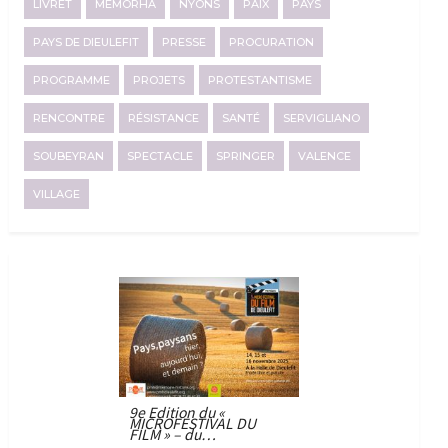
LIVRET
MEMORHA
NYONS
PAIX
PAYS
PAYS DE DIEULEFIT
PRESSE
PROCURATION
PROGRAMME
PROJETS
PROTESTANTISME
RENCONTRE
RÉSISTANCE
SANTÉ
SERVIGLIANO
SOUBEYRAN
SPECTACLE
SPRINGER
VALENCE
VILLAGE
9e Edition du «
MICROFESTIVAL DU
FILM » – du…