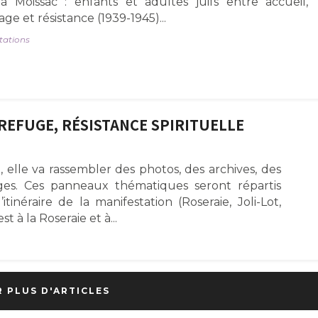
 Moissac : enfants et adultes juifs entre accueil,
ge et résistance (1939-1945)...
tations
E REFUGE, RÉSISTANCE SPIRITUELLE
elle va rassembler des photos, des archives, des
es. Ces panneaux thématiques seront répartis
inéraire de la manifestation (Roseraie, Joli-Lot,
 la Roseraie et à...
R PLUS D'ARTICLES