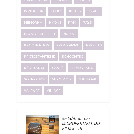
INVITATION
JACKY
JUSTES
LIVRET
MEMORHA
NYONS
PAIX
PAYS
PAYS DE DIEULEFIT
PRESSE
PROCURATION
PROGRAMME
PROJETS
PROTESTANTISME
RENCONTRE
RÉSISTANCE
SANTÉ
SERVIGLIANO
SOUBEYRAN
SPECTACLE
SPRINGER
VALENCE
VILLAGE
9e Edition du «
MICROFESTIVAL DU
FILM » – du…