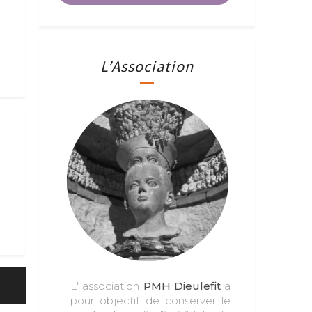
L’Association
L' association
PMH Dieulefit
a
pour objectif de conserver le