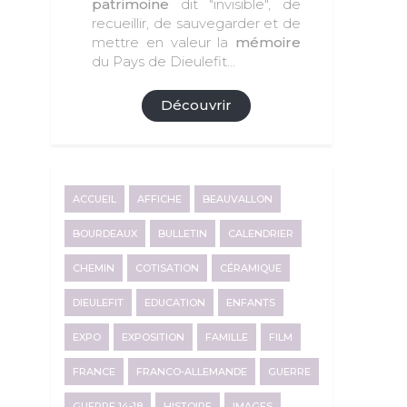
patrimoine
dit "invisible", de
recueillir, de sauvegarder et de
mettre en valeur la
mémoire
du Pays de Dieulefit...
Découvrir
ACCUEIL
AFFICHE
BEAUVALLON
BOURDEAUX
BULLETIN
CALENDRIER
CHEMIN
COTISATION
CÉRAMIQUE
DIEULEFIT
EDUCATION
ENFANTS
EXPO
EXPOSITION
FAMILLE
FILM
FRANCE
FRANCO-ALLEMANDE
GUERRE
GUERRE 14-18
HISTOIRE
IMAGES