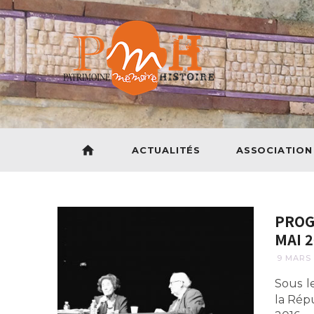
home
ACTUALITÉS
ASSOCIATION
PROG
MAI 
9 MARS 
Sous l
la Ré