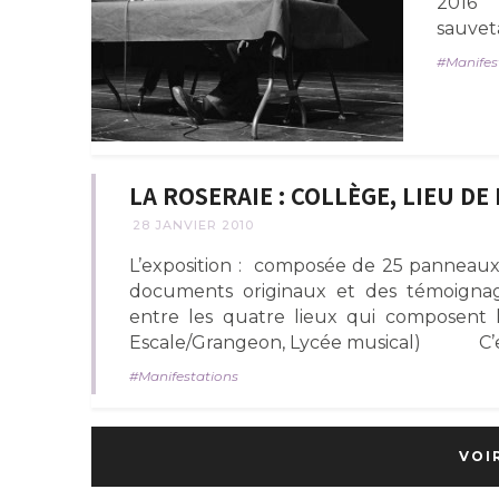
2016 à
sauveta
Manifes
LA ROSERAIE : COLLÈGE, LIEU D
28 JANVIER 2010
L’exposition : composée de 25 panneaux, 
documents originaux et des témoignag
entre les quatre lieux qui composent l’it
Escale/Grangeon, Lycée musical) C’est à
Manifestations
VOI