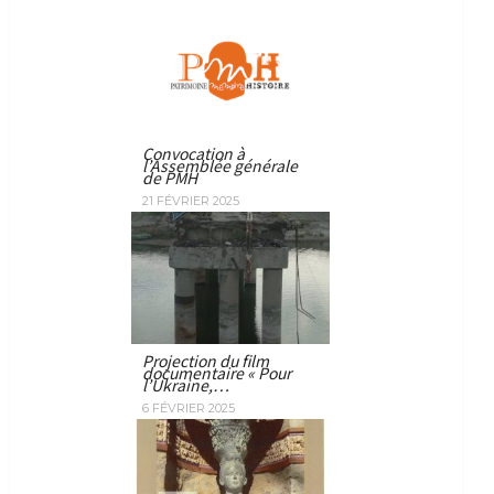
Convocation à
l’Assemblée générale
de PMH
21 FÉVRIER 2025
Projection du film
documentaire « Pour
l’Ukraine,…
6 FÉVRIER 2025