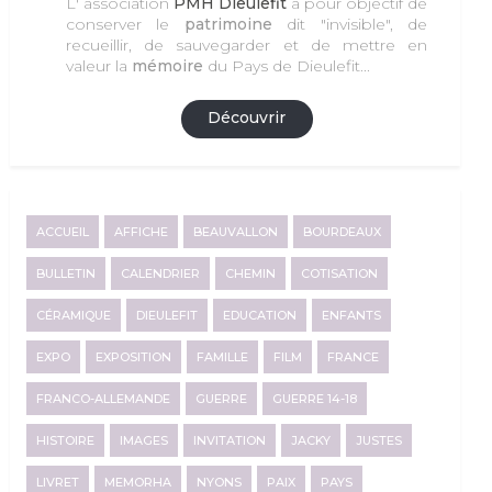
L' association
PMH Dieulefit
a pour objectif de
conserver le
patrimoine
dit "invisible", de
recueillir, de sauvegarder et de mettre en
valeur la
mémoire
du Pays de Dieulefit...
Découvrir
ACCUEIL
AFFICHE
BEAUVALLON
BOURDEAUX
BULLETIN
CALENDRIER
CHEMIN
COTISATION
CÉRAMIQUE
DIEULEFIT
EDUCATION
ENFANTS
EXPO
EXPOSITION
FAMILLE
FILM
FRANCE
FRANCO-ALLEMANDE
GUERRE
GUERRE 14-18
HISTOIRE
IMAGES
INVITATION
JACKY
JUSTES
LIVRET
MEMORHA
NYONS
PAIX
PAYS