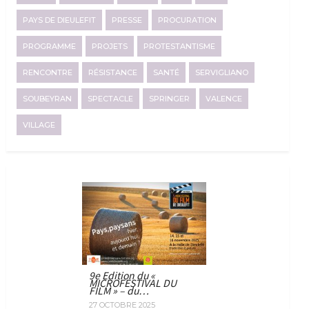
PAYS DE DIEULEFIT
PRESSE
PROCURATION
PROGRAMME
PROJETS
PROTESTANTISME
RENCONTRE
RÉSISTANCE
SANTÉ
SERVIGLIANO
SOUBEYRAN
SPECTACLE
SPRINGER
VALENCE
VILLAGE
9e Edition du «
MICROFESTIVAL DU
FILM » – du…
27 OCTOBRE 2025