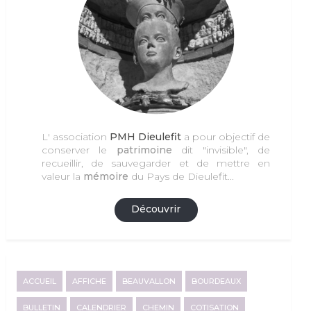
L' association
PMH Dieulefit
a pour objectif de
conserver le
patrimoine
dit "invisible", de
recueillir, de sauvegarder et de mettre en
valeur la
mémoire
du Pays de Dieulefit...
Découvrir
ACCUEIL
AFFICHE
BEAUVALLON
BOURDEAUX
BULLETIN
CALENDRIER
CHEMIN
COTISATION