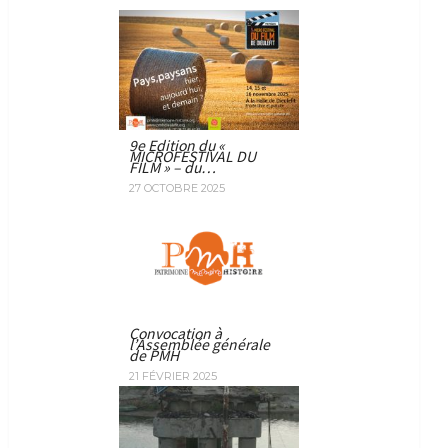
9e Edition du «
MICROFESTIVAL DU
FILM » – du…
27 OCTOBRE 2025
Convocation à
l’Assemblée générale
de PMH
21 FÉVRIER 2025