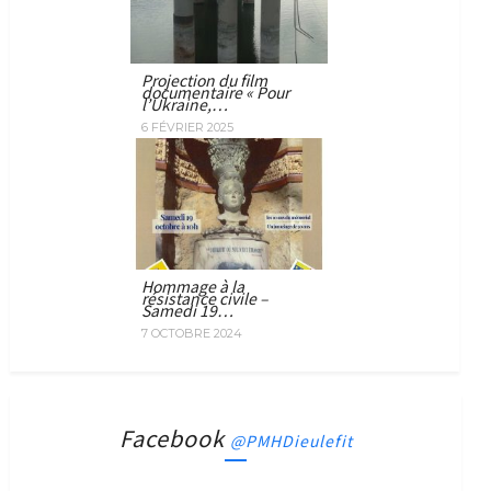
Projection du film
documentaire « Pour
l’Ukraine,…
6 FÉVRIER 2025
Hommage à la
résistance civile –
Samedi 19…
7 OCTOBRE 2024
Facebook
@PMHDieulefit