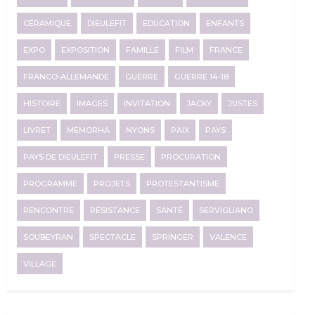
CÉRAMIQUE
DIEULEFIT
EDUCATION
ENFANTS
EXPO
EXPOSITION
FAMILLE
FILM
FRANCE
FRANCO-ALLEMANDE
GUERRE
GUERRE 14-18
HISTOIRE
IMAGES
INVITATION
JACKY
JUSTES
LIVRET
MEMORHA
NYONS
PAIX
PAYS
PAYS DE DIEULEFIT
PRESSE
PROCURATION
PROGRAMME
PROJETS
PROTESTANTISME
RENCONTRE
RÉSISTANCE
SANTÉ
SERVIGLIANO
SOUBEYRAN
SPECTACLE
SPRINGER
VALENCE
VILLAGE