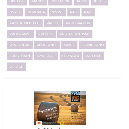
HISTOIRE
IMAGES
INVITATION
JACKY
JUSTES
LIVRET
MEMORHA
NYONS
PAIX
PAYS
PAYS DE DIEULEFIT
PRESSE
PROCURATION
PROGRAMME
PROJETS
PROTESTANTISME
RENCONTRE
RÉSISTANCE
SANTÉ
SERVIGLIANO
SOUBEYRAN
SPECTACLE
SPRINGER
VALENCE
VILLAGE