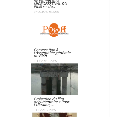
9e Edition du «
MICROFESTIVAL DU
FILM » – du…
27 OCTOBRE 2025
Convocation à
l’Assemblée générale
de PMH
21 FÉVRIER 2025
Projection du film
documentaire « Pour
l’Ukraine,…
6 FÉVRIER 2025