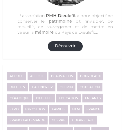
L' association
PMH Dieulefit
a pour objectif de
conserver le
patrimoine
dit "invisible", de
recueillir, de sauvegarder et de mettre en
valeur la
mémoire
du Pays de Dieulefit...
Découvrir
ACCUEIL
AFFICHE
BEAUVALLON
BOURDEAUX
BULLETIN
CALENDRIER
CHEMIN
COTISATION
CÉRAMIQUE
DIEULEFIT
EDUCATION
ENFANTS
EXPO
EXPOSITION
FAMILLE
FILM
FRANCE
FRANCO-ALLEMANDE
GUERRE
GUERRE 14-18