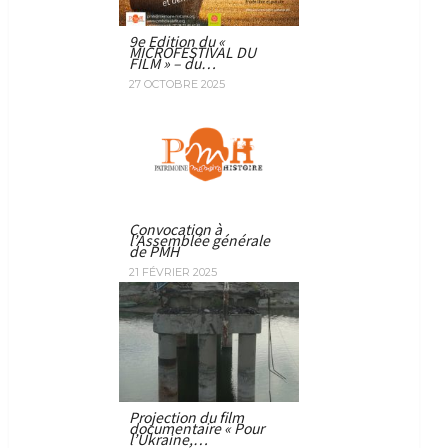
9e Edition du «
MICROFESTIVAL DU
FILM » – du…
27 OCTOBRE 2025
Convocation à
l’Assemblée générale
de PMH
21 FÉVRIER 2025
Projection du film
documentaire « Pour
l’Ukraine,…