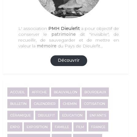
L' association
PMH Dieulefit
a pour objectif de
conserver le
patrimoine
dit "invisible", de
recueillir, de sauvegarder et de mettre en
valeur la
mémoire
du Pays de Dieulefit...
Découvrir
ACCUEIL
AFFICHE
BEAUVALLON
BOURDEAUX
BULLETIN
CALENDRIER
CHEMIN
COTISATION
CÉRAMIQUE
DIEULEFIT
EDUCATION
ENFANTS
EXPO
EXPOSITION
FAMILLE
FILM
FRANCE