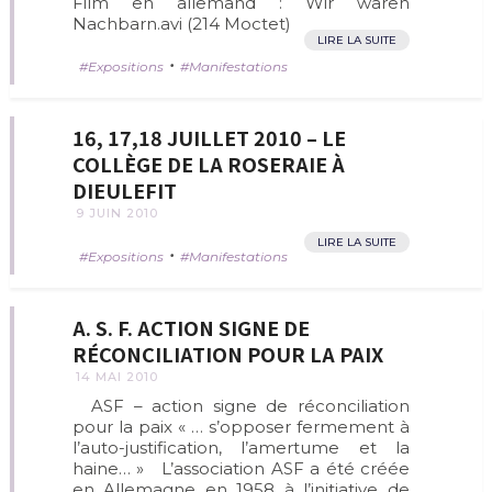
Film en allemand : Wir waren
Nachbarn.avi (214 Moctet)
LIRE LA SUITE
•
Expositions
Manifestations
16, 17,18 JUILLET 2010 – LE
COLLÈGE DE LA ROSERAIE À
DIEULEFIT
9 JUIN 2010
LIRE LA SUITE
•
Expositions
Manifestations
A. S. F. ACTION SIGNE DE
RÉCONCILIATION POUR LA PAIX
14 MAI 2010
ASF – action signe de réconciliation
pour la paix « … s’opposer fermement à
l’auto-justification, l’amertume et la
haine… » L’association ASF a été créée
en Allemagne en 1958 à l’initiative de