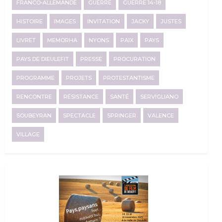
FRANCO-ALLEMANDE
GUERRE
GUERRE 14-18
HISTOIRE
IMAGES
INVITATION
JACKY
JUSTES
LIVRET
MEMORHA
NYONS
PAIX
PAYS
PAYS DE DIEULEFIT
PRESSE
PROCURATION
PROGRAMME
PROJETS
PROTESTANTISME
RENCONTRE
RÉSISTANCE
SANTÉ
SERVIGLIANO
SOUBEYRAN
SPECTACLE
SPRINGER
VALENCE
VILLAGE