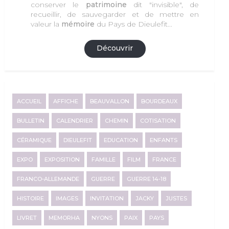
conserver le
patrimoine
dit "invisible", de
recueillir, de sauvegarder et de mettre en
valeur la
mémoire
du Pays de Dieulefit...
Découvrir
ACCUEIL
AFFICHE
BEAUVALLON
BOURDEAUX
BULLETIN
CALENDRIER
CHEMIN
COTISATION
CÉRAMIQUE
DIEULEFIT
EDUCATION
ENFANTS
EXPO
EXPOSITION
FAMILLE
FILM
FRANCE
FRANCO-ALLEMANDE
GUERRE
GUERRE 14-18
HISTOIRE
IMAGES
INVITATION
JACKY
JUSTES
LIVRET
MEMORHA
NYONS
PAIX
PAYS