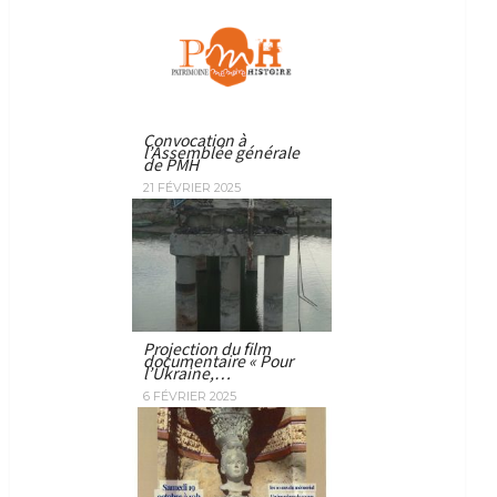
Convocation à
l’Assemblée générale
de PMH
21 FÉVRIER 2025
Projection du film
documentaire « Pour
l’Ukraine,…
6 FÉVRIER 2025