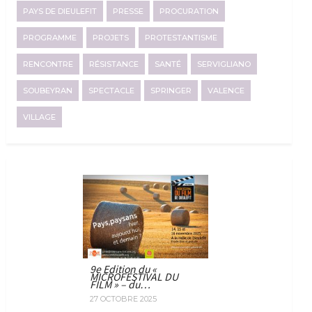
PAYS DE DIEULEFIT
PRESSE
PROCURATION
PROGRAMME
PROJETS
PROTESTANTISME
RENCONTRE
RÉSISTANCE
SANTÉ
SERVIGLIANO
SOUBEYRAN
SPECTACLE
SPRINGER
VALENCE
VILLAGE
9e Edition du «
MICROFESTIVAL DU
FILM » – du…
27 OCTOBRE 2025