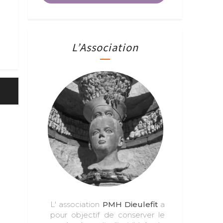
L’Association
L' association
PMH Dieulefit
a
pour objectif de conserver le