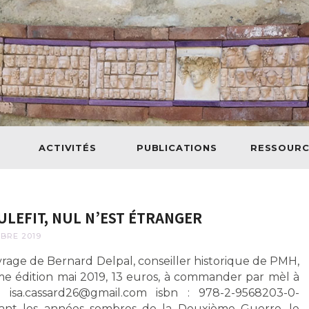
ACTIVITÉS
PUBLICATIONS
RESSOURC
EULEFIT, NUL N’EST ÉTRANGER
BRE 2019
rage de Bernard Delpal, conseiller historique de PMH,
ème édition mai 2019, 13 euros, à commander par mèl à
isa.cassard26@gmail.com isbn : 978-2-9568203-0-
nt les années sombres de la Deuxième Guerre, le