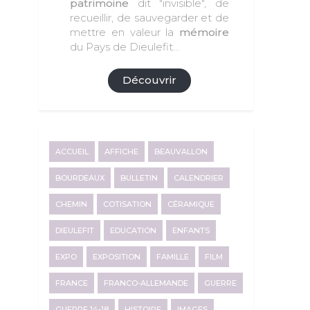
patrimoine
dit "invisible", de
recueillir, de sauvegarder et de
mettre en valeur la
mémoire
du Pays de Dieulefit...
Découvrir
ACCUEIL
AFFICHE
BEAUVALLON
BOURDEAUX
BULLETIN
CALENDRIER
CHEMIN
COTISATION
CÉRAMIQUE
DIEULEFIT
EDUCATION
ENFANTS
EXPO
EXPOSITION
FAMILLE
FILM
FRANCE
FRANCO-ALLEMANDE
GUERRE
GUERRE 14-18
HISTOIRE
IMAGES