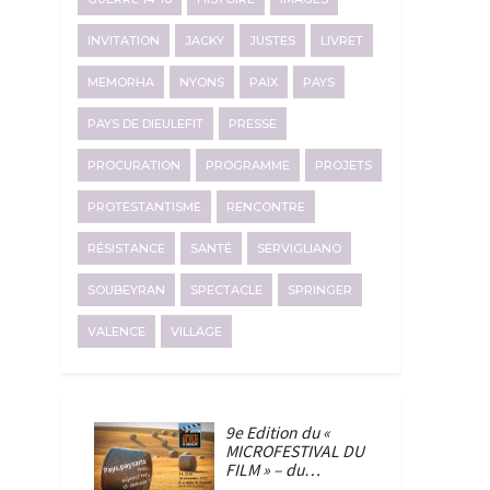
INVITATION
JACKY
JUSTES
LIVRET
MEMORHA
NYONS
PAIX
PAYS
PAYS DE DIEULEFIT
PRESSE
PROCURATION
PROGRAMME
PROJETS
PROTESTANTISME
RENCONTRE
RÉSISTANCE
SANTÉ
SERVIGLIANO
SOUBEYRAN
SPECTACLE
SPRINGER
VALENCE
VILLAGE
9e Edition du «
MICROFESTIVAL DU
FILM » – du…