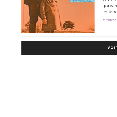
gouve
collabo
Publica
VOI