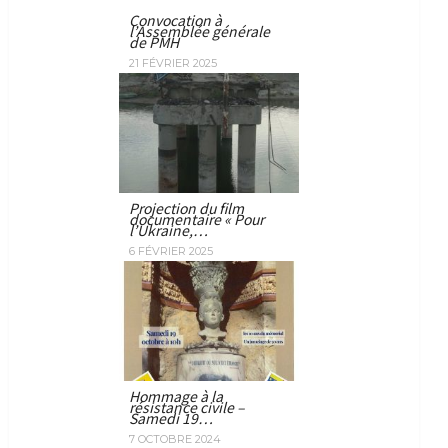
Convocation à
l’Assemblée générale
de PMH
21 FÉVRIER 2025
Projection du film
documentaire « Pour
l’Ukraine,…
6 FÉVRIER 2025
Hommage à la
résistance civile –
Samedi 19…
7 OCTOBRE 2024