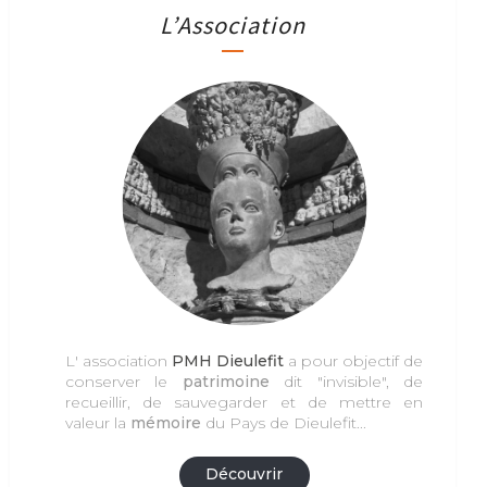
L’Association
L' association
PMH Dieulefit
a pour objectif de
conserver le
patrimoine
dit "invisible", de
recueillir, de sauvegarder et de mettre en
valeur la
mémoire
du Pays de Dieulefit...
Découvrir