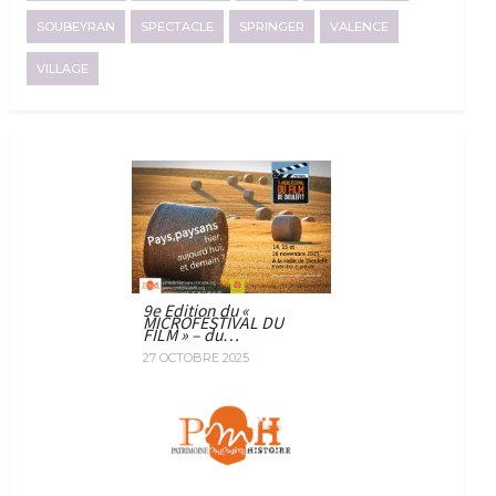
SOUBEYRAN
SPECTACLE
SPRINGER
VALENCE
VILLAGE
9e Edition du «
MICROFESTIVAL DU
FILM » – du…
27 OCTOBRE 2025