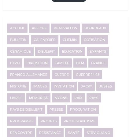
ACCUEIL
AFFICHE
BEAUVALLON
BOURDEAUX
BULLETIN
CALENDRIER
CHEMIN
COTISATION
CÉRAMIQUE
DIEULEFIT
EDUCATION
ENFANTS
EXPO
EXPOSITION
FAMILLE
FILM
FRANCE
FRANCO-ALLEMANDE
GUERRE
GUERRE 14-18
HISTOIRE
IMAGES
INVITATION
JACKY
JUSTES
LIVRET
MEMORHA
NYONS
PAIX
PAYS
PAYS DE DIEULEFIT
PRESSE
PROCURATION
PROGRAMME
PROJETS
PROTESTANTISME
RENCONTRE
RÉSISTANCE
SANTÉ
SERVIGLIANO